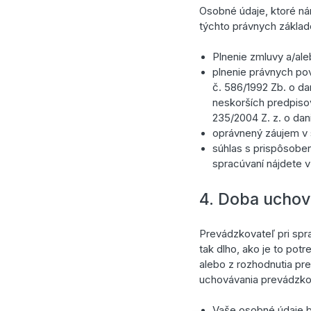
Osobné údaje, ktoré ná
týchto právnych základo
Plnenie zmluvy a/ale
plnenie právnych po
č. 586/1992 Zb. o da
neskorších predpisov
235/2004 Z. z. o dan
oprávnený záujem v 
súhlas s prispôsoben
spracúvaní nájdete 
4. Doba uchov
Prevádzkovateľ pri spr
tak dlho, ako je to po
alebo z rozhodnutia pr
uchovávania prevádzko
Vaše osobné údaje b