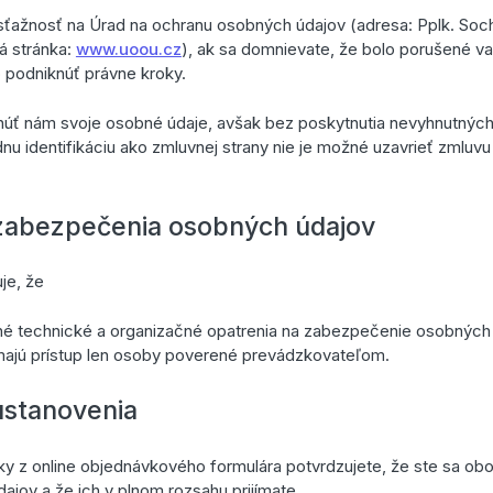
sťažnosť na Úrad na ochranu osobných údajov (adresa: Pplk. Soch
vá stránka:
www.uoou.cz
), ak sa domnievate, že bolo porušené v
 podniknúť právne kroky.
núť nám svoje osobné údaje, avšak bez poskytnutia nevyhnutnýc
nu identifikáciu ako zmluvnej strany nie je možné uzavrieť zmluvu
zabezpečenia osobných údajov
je, že
ané technické a organizačné opatrenia na zabezpečenie osobných 
ajú prístup len osoby poverené prevádzkovateľom.
ustanovenia
y z online objednávkového formulára potvrdzujete, že ste sa ob
jov a že ich v plnom rozsahu prijímate.