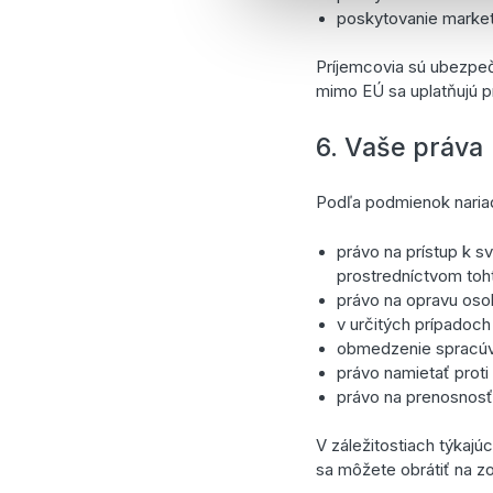
poskytovanie market
Príjemcovia sú ubezpeč
mimo EÚ sa uplatňujú p
6. Vaše práva
Podľa podmienok nari
právo na prístup k
prostredníctvom toht
právo na opravu oso
v určitých prípadoc
obmedzenie spracúv
právo namietať proti
právo na prenosnosť
V záležitostiach týkaj
sa môžete obrátiť na 