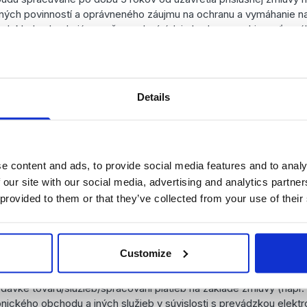
vných povinností a oprávneného záujmu na ochranu a vymáhanie n
doklady obsahujúce vaše osobné údaje budeme archivovať v sú
o dobu 10 rokov.
Details
a osobných údajov (subdodávatelia prevá
dajov vykonáva prevádzkovateľ. V súvislosti s poskytovaním naš
zdané oprávneným subjektom, ktoré zabezpečujú určité činnosti
e content and ads, to provide social media features and to analy
ubjekty sú oprávnené nakladať s údajmi výlučne na účely vykonávan
 our site with our social media, advertising and analytics partn
ovateľom. V tomto prípade sa na účely vykonávania činnosti spr
 spracovanie je priamo povolené zákonom.
 provided to them or that they’ve collected from your use of their
yť subjekty
Customize
užieb vrátane cloudových úložísk a služieb IT bezpečnosti (napr. 
dávke tovaru/služieb/spracovaní platieb na základe zmluvy (napr. 
nického obchodu a iných služieb v súvislosti s prevádzkou elekt