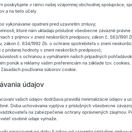
m poskytujete v rámci našej vzájomnej obchodnej spolupráce, s
v a na tieto účely
bo vykonávanie opatrení pred uzavretím zmluvy;
vinností, ktoré nám ukladajú príslušné všeobecne záväzné právne
niach z príjmov v znení neskorších predpisov, zákon č. 563/1991 Z
, zákon č. 634/1992 Zb. o ochrane spotrebiteľa v znení neskoršíc
i z pridanej hodnoty v znení neskorších predpisov);
súvislosti s ochranou a vymáhaním našich prípadných pohľadávok
ím ponúk a reklamy vašim preferenciám na základe tzv. cookies. 
v Zásadách používania súborov cookie.
ávania údajov
acúvaní vašich údajov dodržiava pravidlá minimalizácie údajov a 
trebné. Doba uchovávania vyplýva z príslušných všeobecne záväz
evádzkovateľa na zabezpečenie ochrany oprávnených záujmov. Po
vateľ osobné údaje vymaže.
udú spracúvané po dobu 5 rokov od uzavretia príslušnej zmluvy