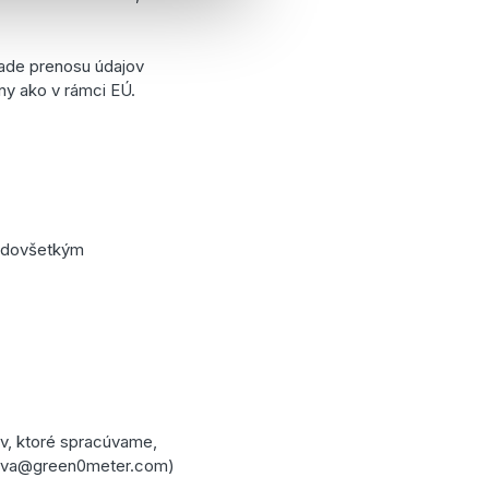
pade prenosu údajov
ny ako v rámci EÚ.
redovšetkým
áv, ktoré spracúvame,
ulova@green0meter.com)