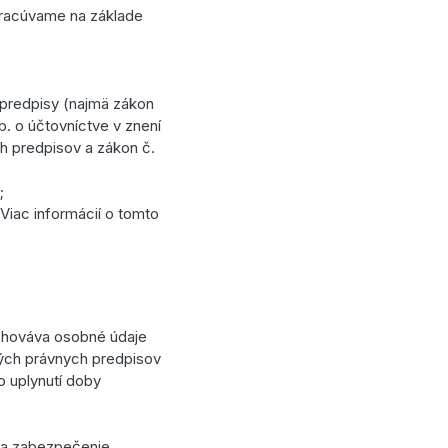
pracúvame na základe
 predpisy (najmä zákon
b. o účtovníctve v znení
h predpisov a zákon č.
;
Viac informácií o tomto
uchováva osobné údaje
ných právnych predpisov
 uplynutí doby
 na zabezpečenie