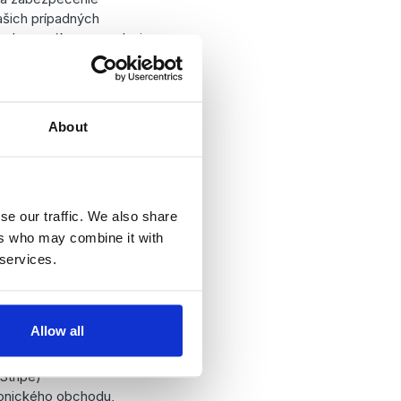
ašich prípadných
lade so zákonom o dani
About
dzkovateľa)
ich služieb môžu byť
 tvoriace súčasť
se our traffic. We also share
ia činnosti, na ktorú
ers who may combine it with
acovania nevyžaduje váš
 services.
Allow all
Salesforce.com,
Stripe)
ronického obchodu,