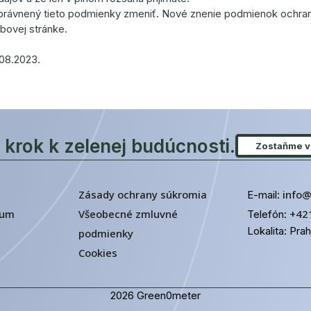
právnený tieto podmienky zmeniť. Nové znenie podmienok ochra
ebovej stránke.
.08.2023.
 krok k zelenej budúcnosti.
Zostaňme v 
Zásady ochrany súkromia
info
E-mail:
rum
Všeobecné zmluvné
+42
Telefón:
Lokalita: Pra
podmienky
Cookies
2026 Green0meter