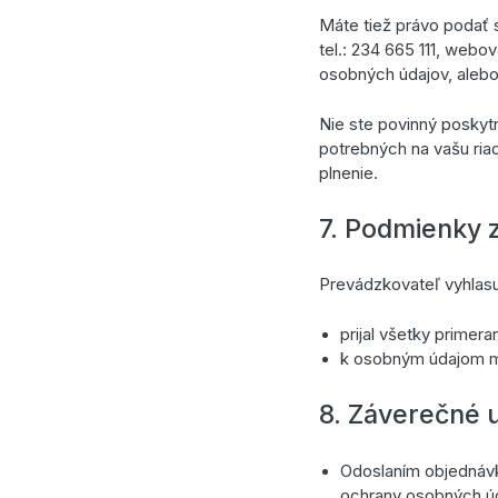
Máte tiež právo podať 
tel.: 234 665 111, webo
osobných údajov, alebo
Nie ste povinný poskyt
potrebných na vašu riad
plnenie.
7. Podmienky 
Prevádzkovateľ vyhlasu
prijal všetky primer
k osobným údajom m
8. Záverečné 
Odoslaním objednávk
ochrany osobných úda