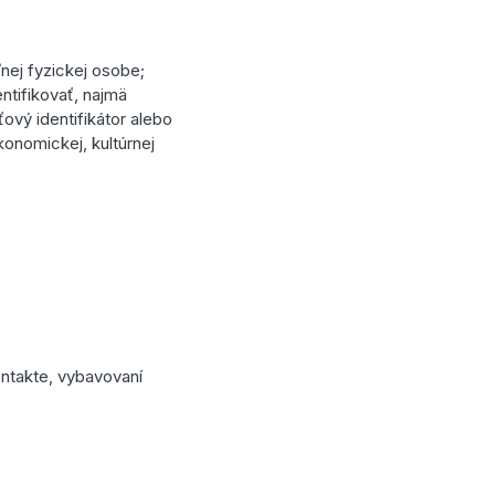
nej fyzickej osobe;
ntifikovať, najmä
ťový identifikátor alebo
konomickej, kultúrnej
ntakte, vybavovaní