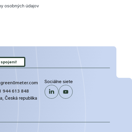
ny osobných údajov
spojení!
Sociálne siete
@green0meter.com
1 944 613 848
ha, Česká republika