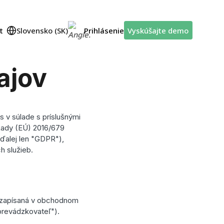
t
Slovensko
(
SK
)
Prihlásenie
Vyskúšajte demo
ajov
 v súlade s príslušnými
Rady (EÚ) 2016/679
ďalej len "GDPR"),
h služieb.
, zapísaná v obchodnom
prevádzkovateľ").