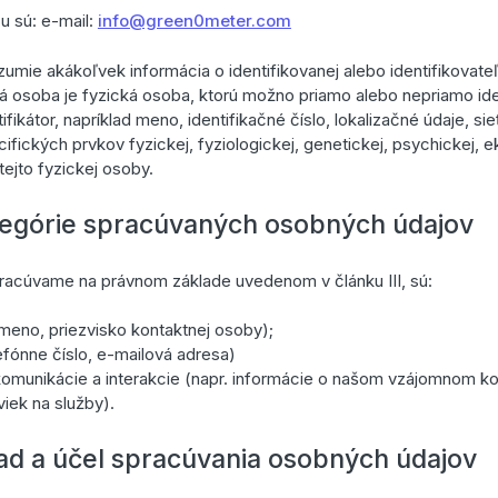
u sú: e-mail:
info@green0meter.com
mie akákoľvek informácia o identifikovanej alebo identifikovateľ
ká osoba je fyzická osoba, ktorú možno priamo alebo nepriamo ide
fikátor, napríklad meno, identifikačné číslo, lokalizačné údaje, sie
cifických prvkov fyzickej, fyziologickej, genetickej, psychickej, e
 tejto fyzickej osoby.
ategórie spracúvaných osobných údajov
racúvame na právnom základe uvedenom v článku III, sú:
(meno, priezvisko kontaktnej osoby);
efónne číslo, e-mailová adresa)
komunikácie a interakcie (napr. informácie o našom vzájomnom ko
viek na služby).
lad a účel spracúvania osobných údajov