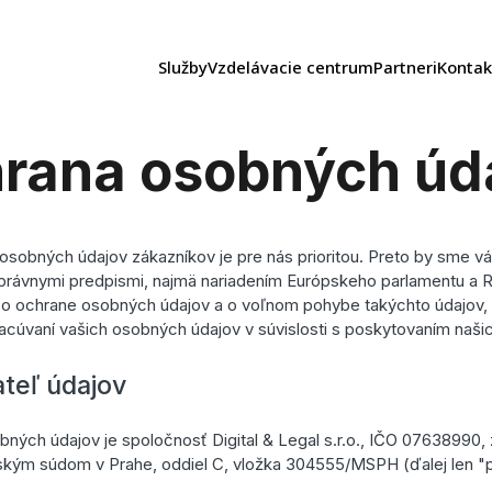
Služby
Vzdelávacie centrum
Partneri
Kontak
rana osobných úd
sobných údajov zákazníkov je pre nás prioritou. Preto by sme vás
rávnymi predpismi, najmä nariadením Európskeho parlamentu a 
o ochrane osobných údajov a o voľnom pohybe takýchto údajov, 
acúvaní vašich osobných údajov v súvislosti s poskytovaním našic
teľ údajov
ých údajov je spoločnosť Digital & Legal s.r.o., IČO 07638990
ským súdom v Prahe, oddiel C, vložka 304555/MSPH (ďalej len "