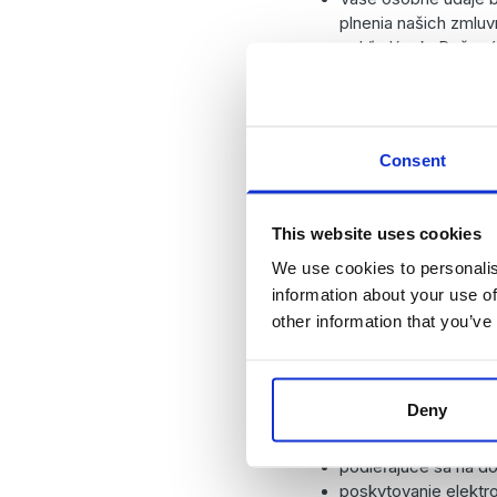
plnenia našich zmlu
pohľadávok. Daňové 
z pridanej hodnoty p
5. Príjemcovi
Consent
Spracúvanie osobných ú
This website uses cookies
vaše osobné údaje odov
We use cookies to personalis
našich služieb. Tieto s
information about your use of
boli poverené prevádzk
súhlas, pretože takéto
other information that you’ve
Subdodávateľmi môžu b
Deny
poskytovatelia IT sl
Microsoft)
podieľajúce sa na do
poskytovanie elektro