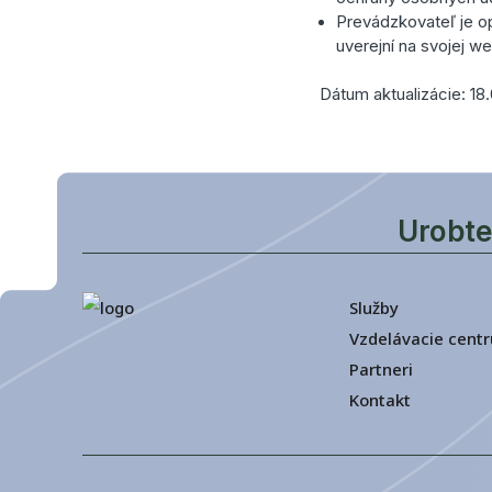
Prevádzkovateľ je o
uverejní na svojej w
Dátum aktualizácie: 18
Urobte
Služby
Vzdelávacie cent
Partneri
Kontakt